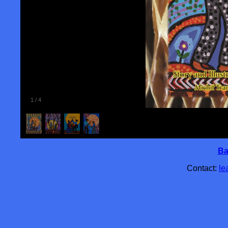
1
/
4
Ba
Contact:
le